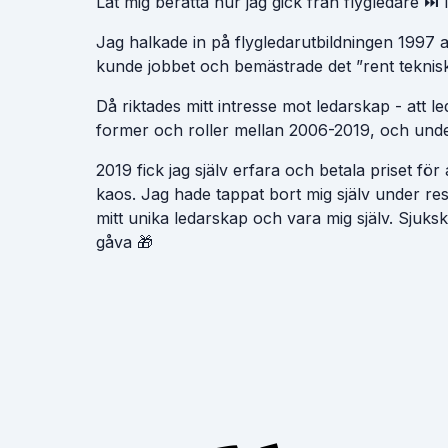
Låt mig berätta hur jag gick från flygledare ⏭️
Jag halkade in på flygledarutbildningen 1997 
kunde jobbet och bemästrade det ”rent teknisk
Då riktades mitt intresse mot ledarskap - att
former och roller mellan 2006-2019, och under 
2019 fick jag själv erfara och betala priset f
kaos. Jag hade tappat bort mig själv under resa
mitt unika ledarskap och vara mig själv. Sjuks
gåva 🎁