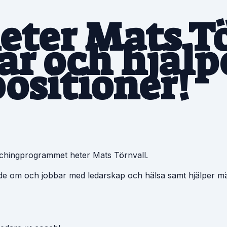
heter Mats T
ar och hjälp
ositioner!
chingprogrammet heter Mats Törnvall.
de om och jobbar med ledarskap och hälsa samt hjälper män i