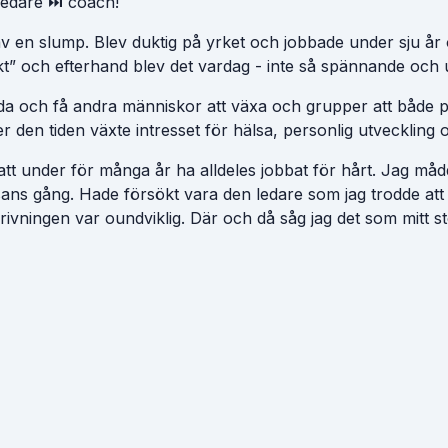
 ledare ⏭️ coach!
av en slump. Blev duktig på yrket och jobbade under sju år 
t” och efterhand blev det vardag - inte så spännande och 
 leda och få andra människor att växa och grupper att både 
den tiden växte intresset för hälsa, personlig utveckling o
ör att under för många år ha alldeles jobbat för hårt. Jag m
ns gång. Hade försökt vara den ledare som jag trodde att andr
krivningen var oundviklig. Där och då såg jag det som mitt s