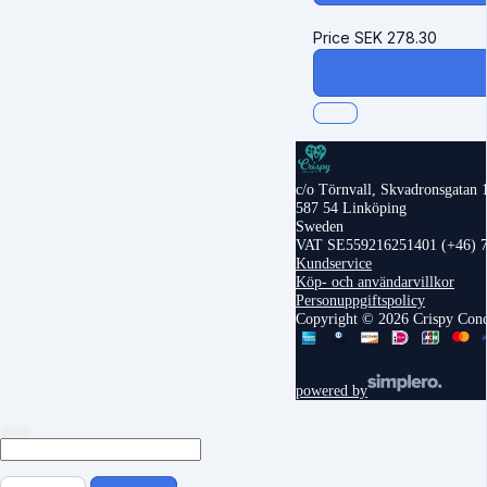
Price
SEK
278.30
c/o Törnvall, Skvadronsgatan 
587 54 Linköping
Sweden
VAT SE559216251401
(+46) 
Kundservice
Köp- och användarvillkor
Personuppgiftspolicy
Copyright © 2026 Crispy Con
powered by