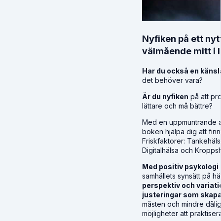
Nyfiken på ett nytt
välmående mitt i l
Har du också en känsl
det behöver vara?
Är du nyfiken
på att pro
lättare och må bättre?
Med en uppmuntrande an
boken hjälpa dig att fin
Friskfaktorer: Tankehälsa
Digitalhälsa och Kroppsh
Med positiv psykologi
samhällets synsätt på h
perspektiv och variati
justeringar som skapa
måsten och mindre dålig
möjligheter att praktiser