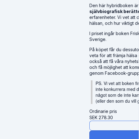
Den här hybridboken ä
självbiografisk berätt
erfarenheter. Vi vet att 
hälsan, och hur viktigt d
I priset ingår boken Frisk
Sverige.
På köpet får du dessuto
veta för att främja häls
också att få våra nyhetsb
och få möjlighet att kom
genom Facebook-grupp
PS. Vi vet att boken fi
inte konkurrera med d
något som de inte kan
(eller den som du vill g
Ordinarie pris
SEK
278.30