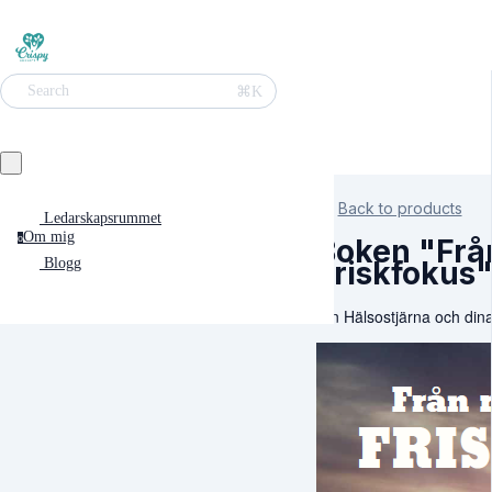
⌘K
Search
Back to products
Ledarskapsrummet
Om mig
o
Boken "Från
Friskfokus
Blogg
Din Hälsostjärna och dina